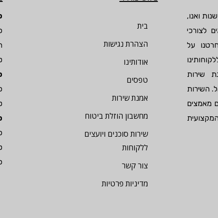
נות ואנו,
ס
בית
ם לצורכי
הצהרת נגישות
רטנו על
ת
לקוחותינו
ט
אודותינו
ת שירות
ס
טפסים
. השירות
כ
אמנת שירות
ם מאמצים
ט
מחשבון הוזלת ביטוח
מקצועית
ס
כ
שירות סוכנים ויועצים
ללקוחות
ט
פקס
צור קשר
מדיניות פרטיות